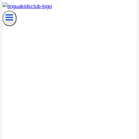
Zrobione!
Dziękuję, że z nami
była/eś!
Twój adres mailowy
został usunięty
z naszej bazy.