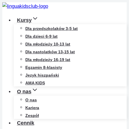
Przejdź
do
Kursy
treści
Dla przedszkolaków 3-5 lat
Dla dzieci 6-9 lat
Dla młodzieży 10-13 lat
Dla nastolatków 13-15 lat
Dla młodzieży 16-19 lat
Egzamin 8-klasisty
Język hiszpański
AMA KIDS
O nas
O nas
Kariera
Zespół
Cennik