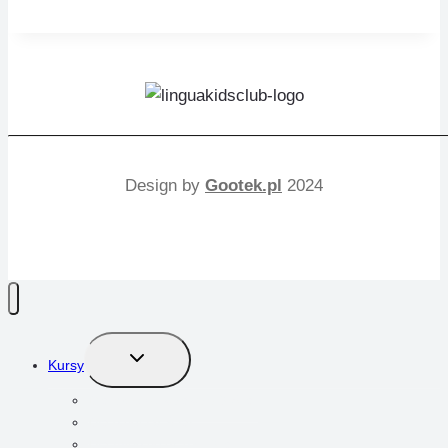
Design by
Gootek.pl
2024
PRZEŁĄCZ
Kursy
MENU
PODRZĘDNE
Dla przedszkolaków 3-5 lat
Dla dzieci 6-9 lat
Dla młodzieży 10-13 lat