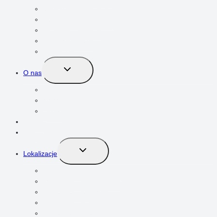
Dla nastolatków 13-15 lat
Dla młodzieży 16-19 lat
Egzamin 8-klasisty
Język hiszpański
AMA KIDS
PRZEŁĄCZ
O nas
MENU
PODRZĘDNE
O nas
Kariera
Zespół
Cennik
Blog
PRZEŁĄCZ
Lokalizacje
MENU
PODRZĘDNE
BEMOWO – Człuchowska
BEMOWO – Szeligowska
BEMOWO – Oławska
BEMOWO – Irzykowskiego
BEMOWO – Czumy